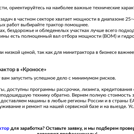
ти, ориентируйтесь на наиболее важные технические харак
дач в частном секторе хватает мощности в диапазоне 25−4
ных работ выбирайте трактор помощнее.
нах, бездорожье и обледенелых участках лучше всего подх
ашины есть полноценный вал отбора мощности (ВОМ) и гид
и низкой ценой, так как для минитрактора в бизнесе важне
актор в «Кроносе»
вам запустить успешное дело с минимумом рисков.
ы, доступны программы рассрочки, лизинга, кредитования 
еподошедшую технику обратно. Вернем полную стоимость за
 доставляем машины в любые регионы России и в страны Е
ивание и ремонт на нашей сервисной базе и на выезде. Ус
ктор
для заработка? Оставьте заявку, и мы подберем прове