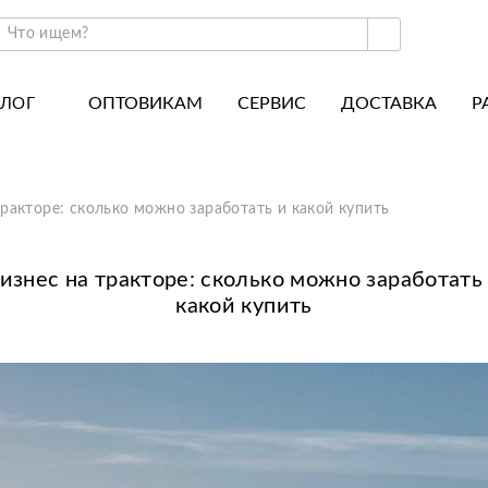
ОПТОВИКАМ
СЕРВИС
ДОСТАВКА
Р
АЛОГ
ракторы и минитракторы
Часто задаваемые вопросы
отоблоки
Почему покупают у нас
тракторе: сколько можно заработать и какой купить
авесное оборудование для тракторов
История
авесное оборудование для мотоблоков
Наши награды
изнес на тракторе: сколько можно заработать
какой купить
вигатели
Новости
рицепы
Полезные статьи
апчасти
Отзывы
Вакансии
Гарантия лучшей цены