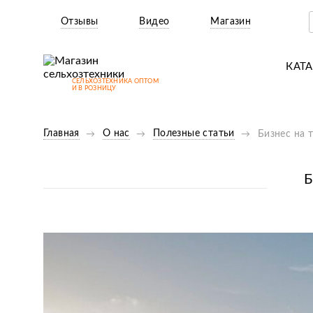
Отзывы
Видео
Магазин
КАТ
СЕЛЬХОЗТЕХНИКА ОПТОМ
Т
И В РОЗНИЦУ
М
Главная
О нас
Полезные статьи
Бизнес на 
Н
Н
Б
Д
П
З