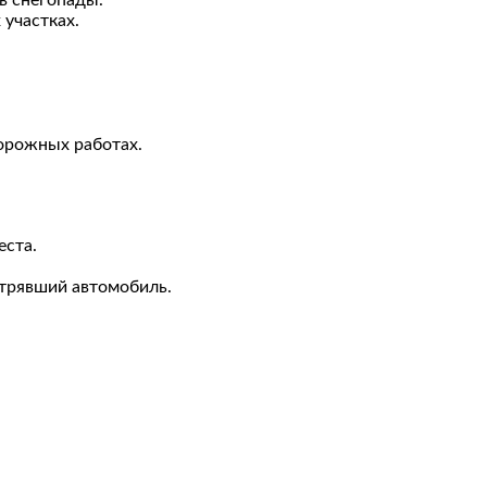
в снегопады.
 участках.
дорожных работах.
еста.
трявший автомобиль.