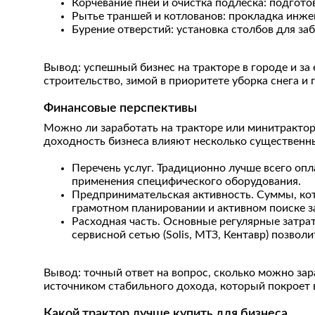
Корчевание пней и очистка подлеска: подгото
Рытье траншей и котлованов: прокладка инж
Бурение отверстий: установка столбов для за
Вывод: успешный бизнес на тракторе в городе и за
строительство, зимой в приоритете уборка снега и 
Финансовые перспективы
Можно ли заработать на тракторе или минитрактор
доходность бизнеса влияют несколько существенн
Перечень услуг. Традиционно лучше всего опл
применения специфического оборудования.
Предпринимательская активность. Суммы, кот
грамотном планировании и активном поиске за
Расходная часть. Основные регулярные затра
сервисной сетью (Solis, МТЗ, Кентавр) позво
Вывод: точный ответ на вопрос, сколько можно за
источником стабильного дохода, который покроет 
Какой трактор лучше купить для бизнеса