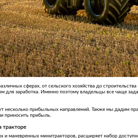
зличных сферах, от сельского хозяйства до строительства
 для заработка. Именно поэтому владельцы все чаще задаю
ут несколько прибыльных направлений. Также мы дадим прак
ли приносить прибыль.
а тракторе
х и маневренных минитракторов, расширяет набор доступн