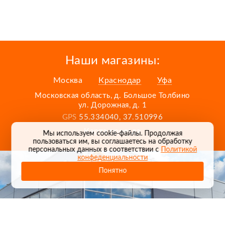
Наши магазины:
Москва
Краснодар
Уфа
Московская область, д. Большое Толбино
ул. Дорожная, д. 1
GPS
55.334040, 37.510996
Карта проезда
Мы используем cookie-файлы. Продолжая
пользоваться им, вы соглашаетесь на обработку
персональных данных в соответствии с
Политикой
конфеденциальности
Понятно