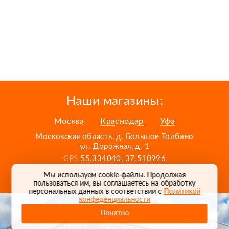
Наши магазины:
Москва
Краснодар
Уфа
Московская область, д. Большое Толбино
ул. Дорожная, д. 1
GPS
55.334040, 37.510996
Карта проезда
Мы используем cookie-файлы. Продолжая
пользоваться им, вы соглашаетесь на обработку
персональных данных в соответствии с
Политикой
конфеденциальности
Понятно