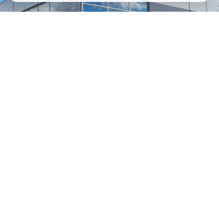
1
/
24
СЕЛЬХОЗТЕХНИКА ОПТОМ
И В РОЗНИЦУ
+7 800 555-98-62
sales@kronos5.ru