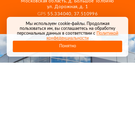
Московская область, д. Большое Толбино
ул. Дорожная, д. 1
GPS
55.334040, 37.510996
Карта проезда
Мы используем cookie-файлы. Продолжая
пользоваться им, вы соглашаетесь на обработку
персональных данных в соответствии с
Политикой
конфеденциальности
Понятно
1
/
24