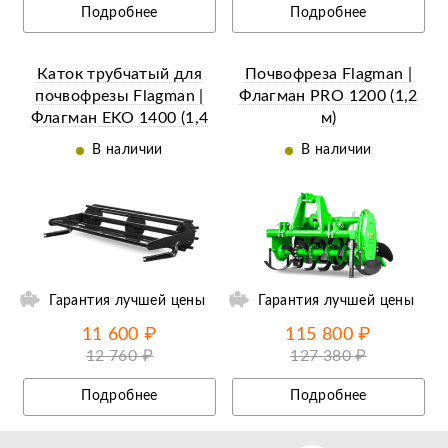
Подробнее
Подробнее
Каток трубчатый для
Почвофреза Flagman |
почвофрезы Flagman |
Флагман PRO 1200 (1,2
Флагман EKO 1400 (1,4
м)
м)
В наличии
В наличии
ии
Ещё 4 фотографии
Гарантия лучшей цены
Гарантия лучшей цены
11 600 ₽
115 800 ₽
12 760 ₽
127 380 ₽
Подробнее
Подробнее