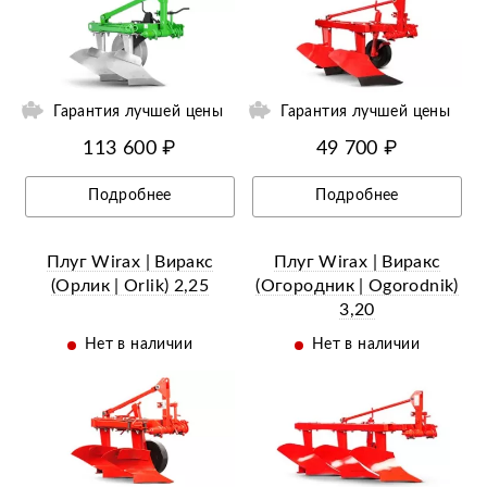
ии
Ещё 17 фотографий
Гарантия лучшей цены
Гарантия лучшей цены
113 600 ₽
49 700 ₽
Подробнее
Подробнее
Плуг Wirax | Виракс
Плуг Wirax | Виракс
(Орлик | Orlik) 2,25
(Огородник | Оgorodnik)
3,20
Нет в наличии
Нет в наличии
ий
Ещё 7 фотографий