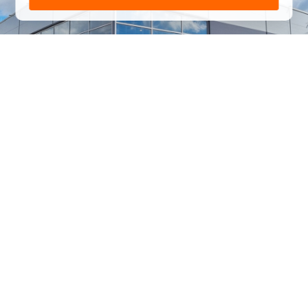
1
/
24
СЕЛЬХОЗТЕХНИКА ОПТОМ
И В РОЗНИЦУ
+7 800 555-98-62
sales@kronos5.ru