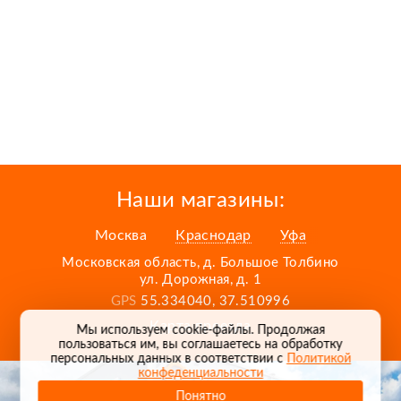
Наши магазины:
Москва
Краснодар
Уфа
Московская область, д. Большое Толбино
ул. Дорожная, д. 1
GPS
55.334040, 37.510996
Карта проезда
Мы используем cookie-файлы. Продолжая
пользоваться им, вы соглашаетесь на обработку
персональных данных в соответствии с
Политикой
конфеденциальности
Понятно