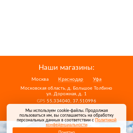
Наши магазины:
Москва
Краснодар
Уфа
Московская область, д. Большое Толбино
ул. Дорожная, д. 1
GPS
55.334040, 37.510996
Карта проезда
Мы используем cookie-файлы. Продолжая
пользоваться им, вы соглашаетесь на обработку
персональных данных в соответствии с
Политикой
конфеденциальности
Понятно