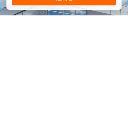
1
/
24
СЕЛЬХОЗТЕХНИКА ОПТОМ
И В РОЗНИЦУ
+7 800 555-98-62
sales@kronos5.ru