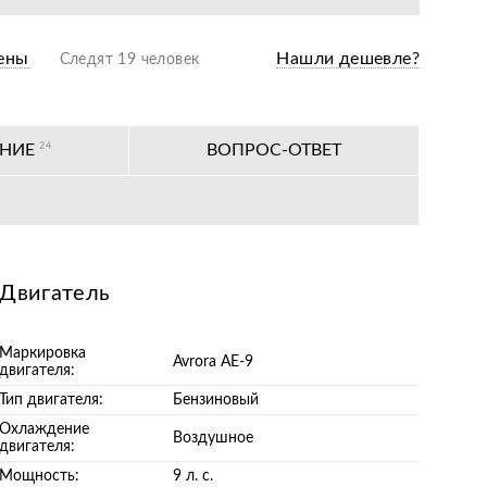
одажная подготовка
ены
Нашли дешевле?
Следят 19 человек
оизводителя
ных сервисных центров по всей РФ
АНИЕ
24
ВОПРОС-ОТВЕТ
Двигатель
Маркировка
Avrora AE-9
двигателя:
Тип двигателя:
Бензиновый
Охлаждение
Воздушное
двигателя:
Мощность:
9 л. с.