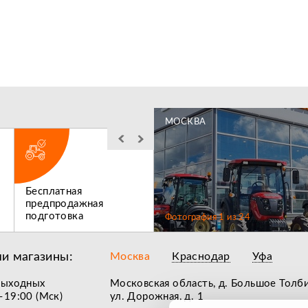
МОСКВА
Бесплатная
Льготное
предпродажная
послегарантийное
подготовка
обслуживание
Фотография
1
из
24
и магазины:
Москва
Краснодар
Уфа
выходных
Московская область, д. Большое Толб
–19:00 (Мск)
ул. Дорожная, д. 1