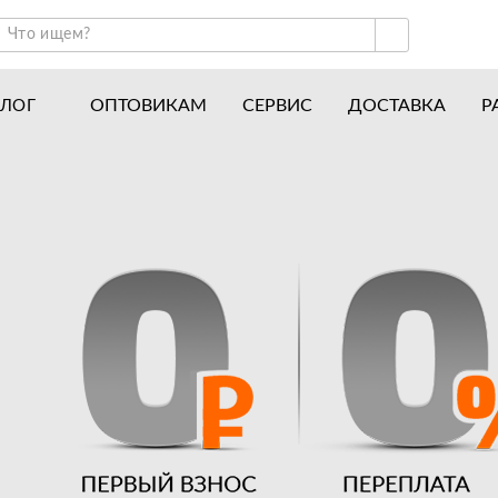
ОПТОВИКАМ
СЕРВИС
ДОСТАВКА
Р
АЛОГ
ракторы и минитракторы
Часто задаваемые вопросы
отоблоки
Почему покупают у нас
авесное оборудование для тракторов
История
авесное оборудование для мотоблоков
Наши награды
вигатели
Новости
рицепы
Полезные статьи
апчасти
Отзывы
Вакансии
Гарантия лучшей цены