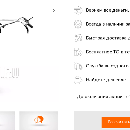
Вернем все деньги,
Всегда в наличии з
Быстрая доставка 
Бесплатное ТО в те
Служба выездного 
Найдете дешевле —
Лучшие условия по
До окончания акции
«
-
Оплата при получе
Льготное послегар
Рассчитат