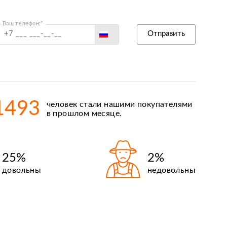
Ваш телефон:*
Россия
Отправить
Беларусь
Польша
Казахстан
Армения
1493
человек стали нашими покупателями
Киргизия
в прошлом месяце.
25%
2%
довольны
недовольны