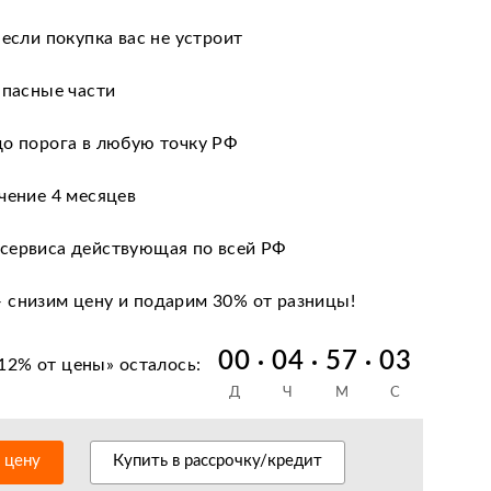
 если покупка вас не устроит
апасные части
до порога в любую точку РФ
чение 4 месяцев
сервиса действующая по всей РФ
 снизим цену и подарим 30% от разницы!
 кредиту и лизингу
00
04
57
02
12% от цены
» осталось:
Д
Ч
М
С
нии после оформления документов
антийное обслуживание
ь цену
Купить в рассрочку/кредит