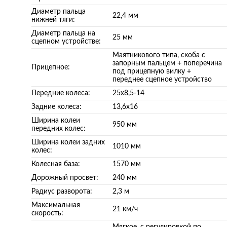
Диаметр пальца
22,4 мм
нижней тяги:
Диаметр пальца на
25 мм
сцепном устройстве:
Маятникового типа, скоба с
запорным пальцем + поперечина
Прицепное:
под прицепную вилку +
переднее сцепное устройство
Передние колеса:
25х8,5-14
Задние колеса:
13,6х16
Ширина колеи
950 мм
передних колес:
Ширина колеи задних
1010 мм
колес:
Колесная база:
1570 мм
Дорожный просвет:
240 мм
Радиус разворота:
2,3 м
Максимальная
21 км/ч
скорость: