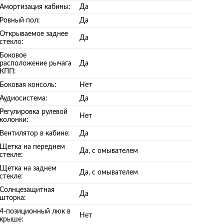
Амортизация кабины:
Да
Ровный пол:
Да
Открываемое заднее
Да
стекло:
Боковое
расположение рычага
Да
КПП:
Боковая консоль:
Нет
Аудиосистема:
Да
Регулировка рулевой
Нет
колонки:
Вентилятор в кабине:
Да
Щетка на переднем
Да, с омывателем
стекле:
Щетка на заднем
Да, с омывателем
стекле:
Солнцезащитная
Да
шторка:
4-позиционный люк в
Нет
крыше: