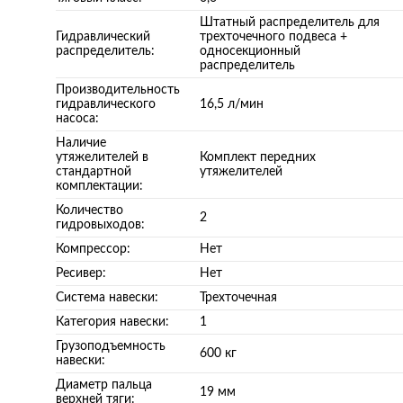
Штатный распределитель для
Гидравлический
трехточечного подвеса +
распределитель:
односекционный
распределитель
Производительность
гидравлического
16,5 л/мин
насоса:
Наличие
утяжелителей в
Комплект передних
стандартной
утяжелителей
комплектации:
Количество
2
гидровыходов:
Компрессор:
Нет
Ресивер:
Нет
Система навески:
Трехточечная
Категория навески:
1
Грузоподъемность
600 кг
навески:
Диаметр пальца
19 мм
верхней тяги: