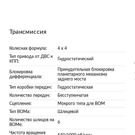
Трансмиссия
Колесная формула:
4 х 4
Тип привода от ДВС к
Гидростатический
КПП:
Принудительная блокировка
Блокировка
планетарного механизма
дифференциала:
заднего моста
Тип коробки передач:
Гидростатическая
Количество передач:
Бесступенчатая
Сцепление:
Мокрого типа для ВОМ
Тип ВОМа:
Шлицевой
Количество шлицов на
6
ВОМе:
Частота вращения