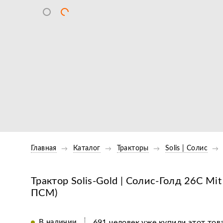
Главная
Каталог
Тракторы
Solis | Cолис
Трактор Solis-Gold | Солис-Голд 26С Mit
ПСМ)
В наличии
691 человек уже купили этот тов