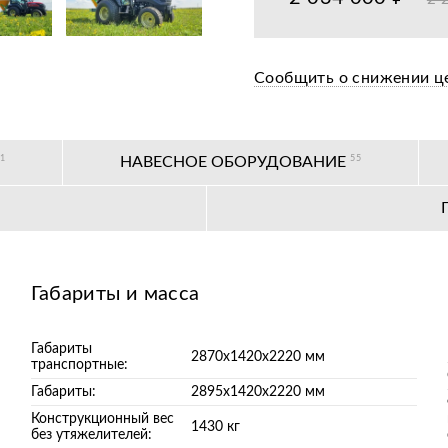
Бесплатная предпр
Сообщить о снижении ц
Цена от завода-пр
36+ авторизирован
Ы
1
НАВЕСНОЕ ОБОРУДОВАНИЕ
55
Расширенная гаран
Габариты и масса
Габариты
2870х1420х2220 мм
транспортные:
Габариты:
2895х1420х2220 мм
Конструкционный вес
1430 кг
без утяжелителей: