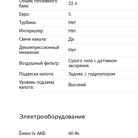
Объем топливного
22 л
бака:
Евро:
5
Турбина:
Нет
Интеркулер:
Нет
Свечи накала:
Да
Декомпрессионный
Нет
механизм:
Сухого типа с датчиком
Воздушный фильтр:
засорения
Подвеска капота:
Задняя, с гидроупором
Уровень подъема
Высокий
капота:
Электрооборудование
Ёмкость АКБ:
60 Ач