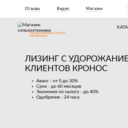
Отзывы
Видео
Магазин
КАТ
СЕЛЬХОЗТЕХНИКА ОПТОМ
Т
И В РОЗНИЦУ
М
ЛИЗИНГ С УДОРОЖАНИЕ
Н
КЛИЕНТОВ КРОНОС
Н
Д
Аванс - от 0 до 30%
Срок - до 60 месяцев
П
Экономия по налогу - до 40%
Одобрение - 24 часа
З