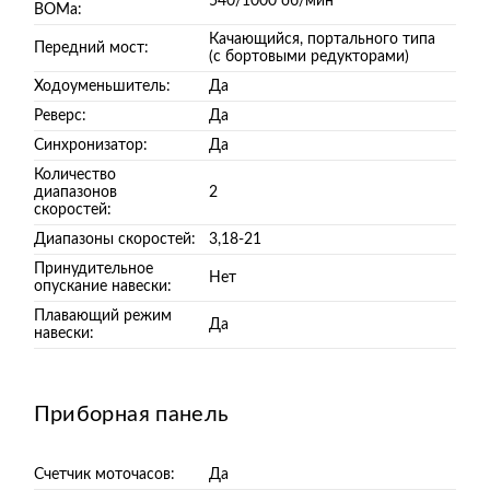
540/1000 об/мин
ВОМа:
Качающийся, портального типа
Передний мост:
(с бортовыми редукторами)
Ходоуменьшитель:
Да
Реверс:
Да
Синхронизатор:
Да
Количество
диапазонов
2
скоростей:
Диапазоны скоростей:
3,18-21
Принудительное
Нет
опускание навески:
Плавающий режим
Да
навески:
Приборная панель
Счетчик моточасов:
Да