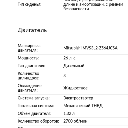
Мягкое, с регулировкой по
Тип сиденья:
длине и амортизации, с ремнем
безопасности
Двигатель
Маркировка
Mitsubishi MVS3L2-Z564JCSA
двигателя:
Мощность:
26 л. с.
Тип двигателя:
Дизельный
Количество
3
цилиндров:
Охлаждение
Жидкостное
двигателя:
Система запуска:
Электростартер
Топливная система:
Механический ТНВД
Объем двигателя:
1,32 л
Количество оборотов:
2700 об/мин