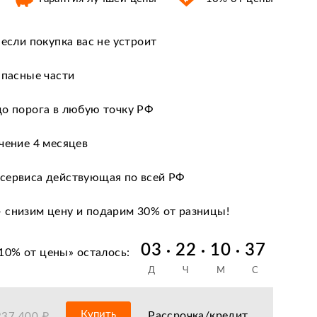
 если покупка вас не устроит
апасные части
до порога в любую точку РФ
чение 4 месяцев
сервиса действующая по всей РФ
 снизим цену и подарим 30% от разницы!
 кредиту и лизингу
03
22
10
36
10% от цены
» осталось:
Д
Ч
М
С
нии после оформления документов
антийное обслуживание
Купить
Рассрочка/кредит
237 400 ₽