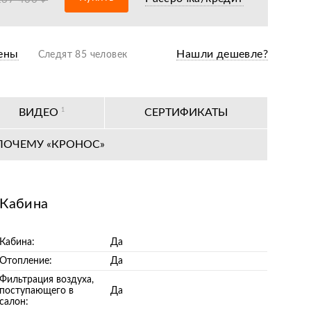
одажная подготовка
ены
Нашли дешевле?
Следят 85 человек
оизводителя
ных сервисных центров по всей РФ
ВИДЕО
1
СЕРТИФИКАТЫ
тия 5 лет
ПОЧЕМУ «КРОНОС»
Кабина
Кабина:
Да
Отопление:
Да
Фильтрация воздуха,
поступающего в
Да
салон: