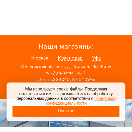
Наши магазины:
Москва
Краснодар
Уфа
Московская область, д. Большое Толбино
ул. Дорожная, д. 1
GPS
55.334040, 37.510996
Карта проезда
Мы используем cookie-файлы. Продолжая
пользоваться им, вы соглашаетесь на обработку
персональных данных в соответствии с
Политикой
конфеденциальности
Понятно