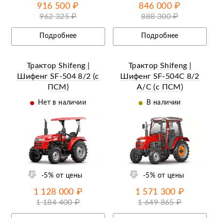
916 500 ₽
846 000 ₽
962 325 ₽
888 300 ₽
Подробнее
Подробнее
Трактор Shifeng |
Трактор Shifeng |
Шифенг SF-504 8/2 (с
Шифенг SF-504С 8/2
ПСМ)
A/C (с ПСМ)
Нет в наличии
В наличии
ий
Ещё 39 фотографий
-5% от цены
-5% от цены
1 128 000 ₽
1 571 300 ₽
1 184 400 ₽
1 649 865 ₽