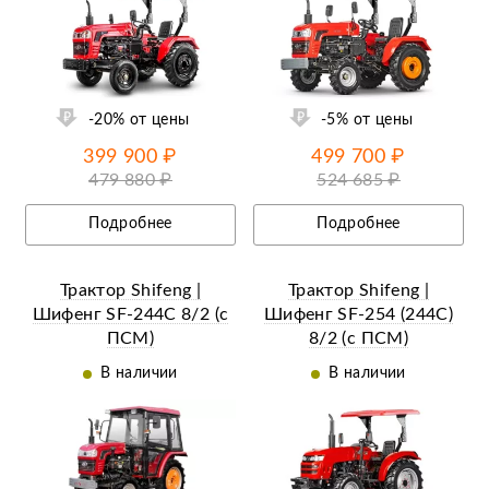
ий
Ещё 16 фотографий
-20% от цены
-5% от цены
399 900 ₽
499 700 ₽
479 880 ₽
524 685 ₽
Подробнее
Подробнее
Трактор Shifeng |
Трактор Shifeng |
Шифенг SF-244С 8/2 (с
Шифенг SF-254 (244С)
ПСМ)
8/2 (с ПСМ)
В наличии
В наличии
ий
Ещё 26 фотографий