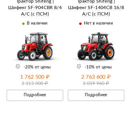
Трактор Shifeng |
Трактор Shifeng |
Шифенг SF-904СBR 8/4
Шифенг SF-1404СB 16/8
A/C (с ПСМ)
A/C (с ПСМ)
В наличии
Нет в наличии
ий
Ещё 25 фотографий
-20% от цены
-10% от цены
1 762 500 ₽
2 763 600 ₽
2 115 000 ₽
3 039 960 ₽
Подробнее
Подробнее