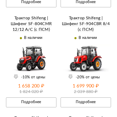
Подробнее
Подробнее
Трактор Shifeng |
Трактор Shifeng |
Шифенг SF-804СMR
Шифенг SF-904СBR 8/4
12/12 A/C (с ПСМ)
(с ПСМ)
В наличии
В наличии
ий
Ещё 27 фотографий
-10% от цены
-20% от цены
1 658 200 ₽
1 699 900 ₽
1 824 020 ₽
2 039 880 ₽
Подробнее
Подробнее