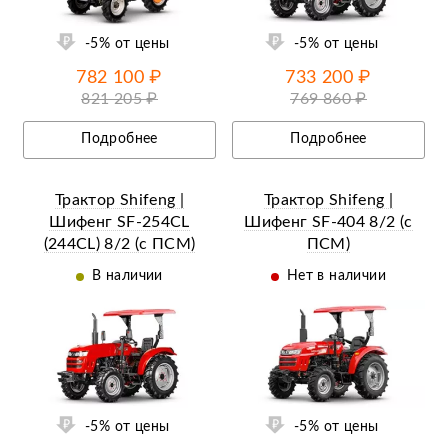
-5% от цены
-5% от цены
782 100 ₽
733 200 ₽
821 205 ₽
769 860 ₽
Подробнее
Подробнее
Трактор Shifeng |
Трактор Shifeng |
Шифенг SF-254CL
Шифенг SF-404 8/2 (с
(244СL) 8/2 (с ПСМ)
ПСМ)
В наличии
Нет в наличии
ий
Ещё 12 фотографий
-5% от цены
-5% от цены