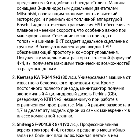
представителей индийского бренда «Солис». Машина
оснащена 3-цилиндровым дизельным двигателем
Mitsubishi, сочетающим экономичность и высокий
моторесурс, и премиальной топливной аппаратурой
Bosch. Гидростатическая трансмиссия HST обеспечивает
плавное изменение скорости, что особенно важно при
маневрировании. Сочетание полного привода с
топовыми шинами BKT создает идеальное сцепление с
грунтом. В базовую комплектацию входит ГУР,
обеспечивающий простоту и комфорт управления.
Покупая эту модель минитрактора с колесной формулой
4×4, вы получаете максимум технических возможностей
за разумные деньги.
Кентавр КА Т-344 9+3 (30 л.с.).
Универсальная машина от
известного белорусского производителя. Кроме
постоянного полного привода, минитрактор получил
экономичный 4-цилиндровый дизель Perkins (GB),
реверсивную КПП 9+3, незаменимую при работе в
ограниченном пространстве. Малый радиус разворота в
1,7 м делает эту модель одной из самых маневренных в
классе компактной техники.
Shifeng SF-904CBR 8/4 (90 л.с.).
Профессиональная
версия трактора 4×4, готовая к решению масштабных
задач на больших площадях. Каждая деталь в ней