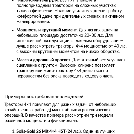
Гидроусилитель руля.
Без ГУР управлять
полноприводным трактором на сложных участках
тяжело физически. Наличие усилителя делает работу
комфортной даже при длительных сменах и активном
маневрировании.
Мощность и крутящий момент.
Для легких задач на
небольших площадях достаточно 20−30 л.с. Для
интенсивной эксплуатации с тяжелым оборудованием
лучше рассмотреть тракторы 4×4 мощностью от 40 л.с.
с высоким крутящим моментом на низких оборотах.
Масса и дорожный просвет.
Достаточный вес улучшает
сцепление с грунтом. Высокий клиренс позволяет
трактору или мини-трактору 4×4 двигаться по
неровностям без риска повредить ходовую часть.
Примеры востребованных моделей
Тракторы 4×4 покупают для разных задач: от небольших
хозяйственных работ дj масштабных агротехнических
операций. В качестве примера рассмотрим три модели
различной мощности и функционала.
Solis-Gold 26 Mit 4×4 HST (24 л.с.).
Один из лучших