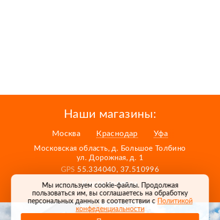
Наши магазины:
Москва
Краснодар
Уфа
Московская область, д. Большое Толбино
ул. Дорожная, д. 1
GPS
55.334040, 37.510996
Карта проезда
Мы используем cookie-файлы. Продолжая
пользоваться им, вы соглашаетесь на обработку
персональных данных в соответствии с
Политикой
конфеденциальности