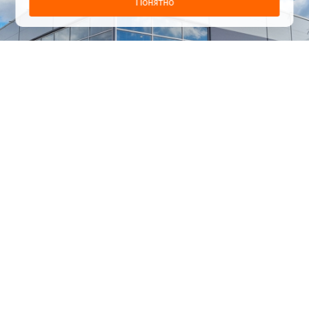
Понятно
1
/
24
СЕЛЬХОЗТЕХНИКА ОПТОМ
И В РОЗНИЦУ
+7 800 555-98-62
sales@kronos5.ru