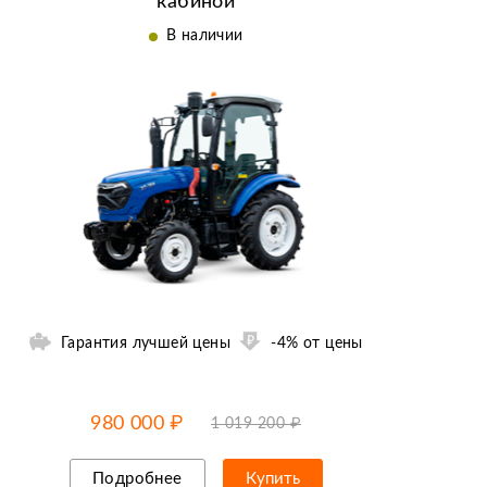
кабиной
В наличии
Гарантия лучшей цены
-4% от цены
-4% от цены
до
11.08
980 000 ₽
1 019 200 ₽
Подробнее
Купить