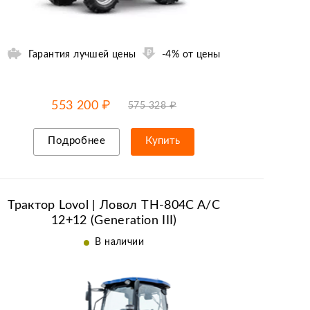
Гарантия лучшей цены
-4% от цены
-4% от цены
до
09.08
553 200 ₽
575 328 ₽
Подробнее
Купить
Рассрочка/кредит
Трактор Lovol | Ловол TH-804C A/C
12+12 (Generation III)
В наличии