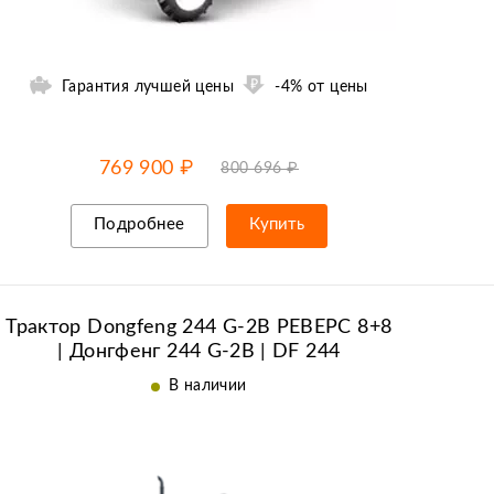
Гарантия лучшей цены
-4% от цены
-4% от цены
до
11.08
769 900 ₽
800 696 ₽
Подробнее
Купить
Рассрочка/кредит
Трактор Dongfeng 244 G-2B РЕВЕРС 8+8
| Донгфенг 244 G-2B | DF 244
В наличии