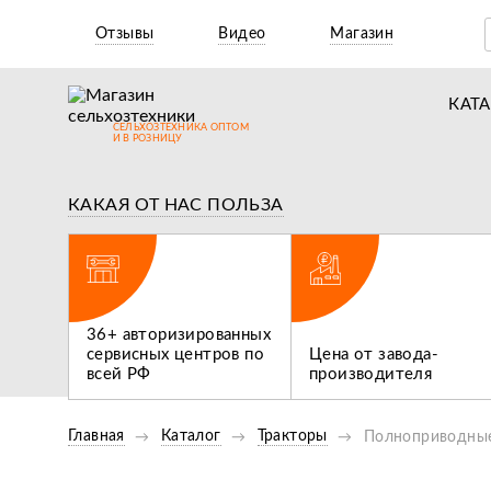
Отзывы
Видео
Магазин
КАТ
СЕЛЬХОЗТЕХНИКА ОПТОМ
Т
И В РОЗНИЦУ
М
КАКАЯ ОТ НАС ПОЛЬЗА
Н
ВИДЕООБЗОР
ВИДЕООБ
Н
Д
ги,
Обзор Опрыскивателей
36+ авторизированных
П
 не
Flagman 300/1 И Flagman
сервисных центров по
Цена от завода-
Нам нуж
400/1
всей РФ
производителя
трактор
З
Главная
Каталог
Тракторы
Полноприводные