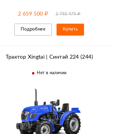
-5% от цены
до
13.08
2 659 500 ₽
2 792 475 ₽
Подробнее
Купить
Рассрочка/кредит
Трактор Xingtai | Синтай 224 (244)
Нет в наличии