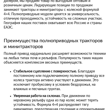
дилером, мы продаем товар по выгодным оптовым и
розничным ценам. Лидирующие позиции по продажам
занимают тракторы и минитракторы с колесной формулой
4×4. Полноприводные модели ценятся за универсальность,
отличную проходимость, устойчивость на сложных участках.
География наших поставок охватывает всю Россию и страны
ЕАЭС.
Преимущества полноприводных тракторов
и минитракторов
Полный привод кардинально расширяет возможности техники
на любых типах почв и рельефов. Популярность таких машин
объясняется комплексом весомых преимуществ.
Стабильное сцепление с поверхностью.
Благодаря
постоянному или подключаемому полному приводу все
колеса трактора активно участвуют в движении. Это
исключает пробуксовку в условиях бездорожья, на
влажных и песчаных грунтах.
Уверенная работа на склонах.
При движении по
неровному рельефу одна из пар колес может терять
устойчивость. Формула 4×4 распределяет тягу
равномерно, предотвращая сползание и опрокидывание