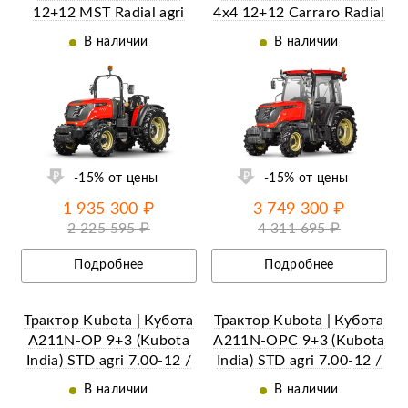
12+12 MST Radial аgri
4x4 12+12 Carraro Radial
280-70R18 / 360-70R28
аgri 280-70R18 / 360-
В наличии
В наличии
(с ПСМ)
70R28 (с ПСМ)
ий
Ещё 29 фотографий
-15% от цены
-15% от цены
1 935 300 ₽
3 749 300 ₽
2 225 595 ₽
4 311 695 ₽
Подробнее
Подробнее
Трактор Kubota | Кубота
Трактор Kubota | Кубота
A211N-OP 9+3 (Kubota
A211N-OPC 9+3 (Kubota
India) STD agri 7.00-12 /
India) STD agri 7.00-12 /
8.3-20 (с ПСМ)
8.3-20 (с ПСМ)
В наличии
В наличии