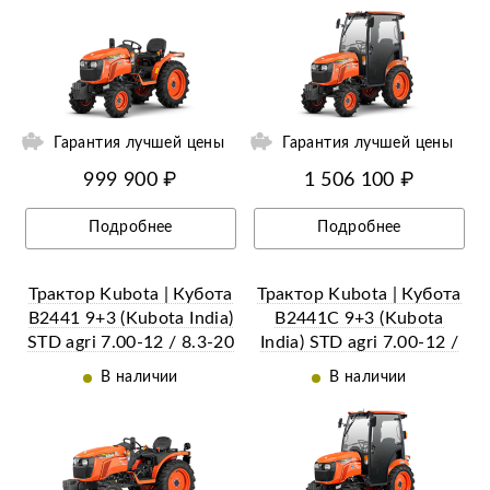
ий
Ещё 24 фотографии
Гарантия лучшей цены
Гарантия лучшей цены
999 900 ₽
1 506 100 ₽
Подробнее
Подробнее
Трактор Kubota | Кубота
Трактор Kubota | Кубота
B2441 9+3 (Kubota India)
B2441С 9+3 (Kubota
STD agri 7.00-12 / 8.3-20
India) STD agri 7.00-12 /
(с ПСМ)
8.3-20 (с ПСМ)
В наличии
В наличии
ии
Ещё 26 фотографий