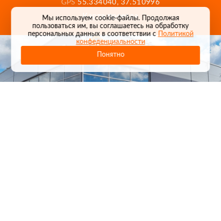
GPS
55.334040, 37.510996
Карта проезда
Мы используем cookie-файлы. Продолжая
пользоваться им, вы соглашаетесь на обработку
персональных данных в соответствии с
Политикой
конфеденциальности
Понятно
1
/
24
СЕЛЬХОЗТЕХНИКА ОПТОМ