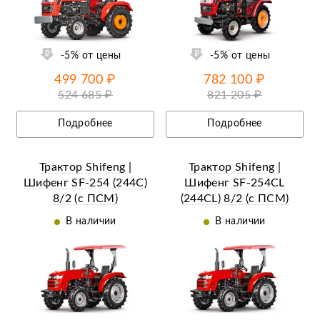
ий
Ещё 9 фотографий
-5% от цены
-5% от цены
499 700 ₽
782 100 ₽
524 685 ₽
821 205 ₽
Подробнее
Подробнее
Трактор Shifeng |
Трактор Shifeng |
Шифенг SF-254 (244С)
Шифенг SF-254CL
8/2 (с ПСМ)
(244СL) 8/2 (с ПСМ)
В наличии
В наличии
ий
Ещё 26 фотографий