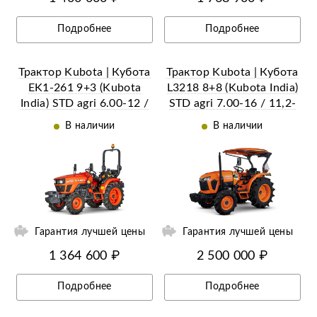
Подробнее
Подробнее
Трактор Kubota | Кубота
Трактор Kubota | Кубота
EK1-261 9+3 (Kubota
L3218 8+8 (Kubota India)
India) STD agri 6.00-12 /
STD agri 7.00-16 / 11,2-
8.3-20 (с ПСМ)
24 (с ПСМ)
В наличии
В наличии
ий
Гарантия лучшей цены
Гарантия лучшей цены
1 364 600 ₽
2 500 000 ₽
Подробнее
Подробнее