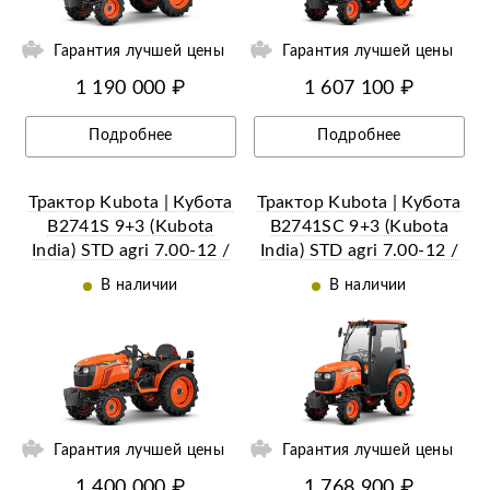
Гарантия лучшей цены
Гарантия лучшей цены
1 190 000 ₽
1 607 100 ₽
Подробнее
Подробнее
Трактор Kubota | Кубота
Трактор Kubota | Кубота
B2741S 9+3 (Kubota
B2741SС 9+3 (Kubota
India) STD agri 7.00-12 /
India) STD agri 7.00-12 /
8.3-20 (с ПСМ)
8.3-20 (с ПСМ)
В наличии
В наличии
ий
Ещё 18 фотографий
Гарантия лучшей цены
Гарантия лучшей цены
1 400 000 ₽
1 768 900 ₽