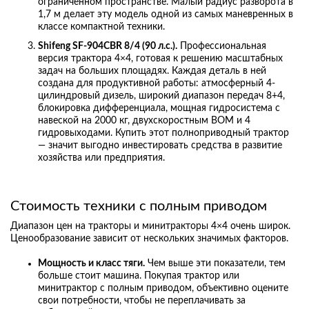
ограниченном пространстве. Малый радиус разворота в
1,7 м делает эту модель одной из самых маневренных в
классе компактной техники.
Shifeng SF-904CBR 8/4 (90 л.с.).
Профессиональная
версия трактора 4×4, готовая к решению масштабных
задач на больших площадях. Каждая деталь в ней
создана для продуктивной работы: атмосферный 4-
цилиндровый дизель, широкий диапазон передач 8+4,
блокировка дифференциала, мощная гидросистема с
навеской на 2000 кг, двухскоростным ВОМ и 4
гидровыходами. Купить этот полноприводный трактор
— значит выгодно инвестировать средства в развитие
хозяйства или предприятия.
Стоимость техники с полным приводом
Диапазон цен на тракторы и минитракторы 4×4 очень широк.
Ценообразование зависит от нескольких значимых факторов.
Мощность и класс тяги.
Чем выше эти показатели, тем
больше стоит машина. Покупая трактор или
минитрактор с полным приводом, объективно оцените
свои потребности, чтобы не переплачивать за