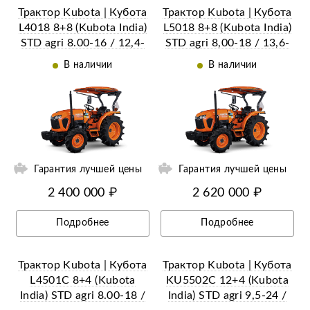
Трактор Kubota | Кубота
Трактор Kubota | Кубота
L4018 8+8 (Kubota India)
L5018 8+8 (Kubota India)
STD agri 8.00-16 / 12,4-
STD agri 8,00-18 / 13,6-
24 (с ПСМ)
26 (с ПСМ)
В наличии
В наличии
ии
Ещё 3 фотографии
Гарантия лучшей цены
Гарантия лучшей цены
2 400 000 ₽
2 620 000 ₽
Подробнее
Подробнее
Трактор Kubota | Кубота
Трактор Kubota | Кубота
L4501C 8+4 (Kubota
KU5502C 12+4 (Kubota
India) STD agri 8.00-18 /
India) STD agri 9,5-24 /