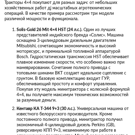
Тракторы 4×4 покупают для разных задач: от небольших
хозяйственных работ дj масштабных агротехнических
операций. В качестве примера рассмотрим три модели
различной мощности и функционала.
Solis-Gold 26 Mit 4×4 HST (24 л.с.).
Один из лучших
представителей индийского бренда «Солис». Машина
оснащена 3-цилиндровым дизельным двигателем
Mitsubishi, сочетающим экономичность и высокий
моторесурс, и премиальной топливной аппаратурой
Bosch. Гидростатическая трансмиссия HST обеспечивает
плавное изменение скорости, что особенно важно при
маневрировании. Сочетание полного привода с
топовыми шинами BKT создает идеальное сцепление с
грунтом. В базовую комплектацию входит ГУР,
обеспечивающий простоту и комфорт управления.
Покупая эту модель минитрактора с колесной формулой
4×4, вы получаете максимум технических возможностей
за разумные деньги.
Кентавр КА Т-344 9+3 (30 л.с.).
Универсальная машина от
известного белорусского производителя. Кроме
постоянного полного привода, минитрактор получил
экономичный 4-цилиндровый дизель Perkins (GB),
реверсивную КПП 9+3, незаменимую при работе в