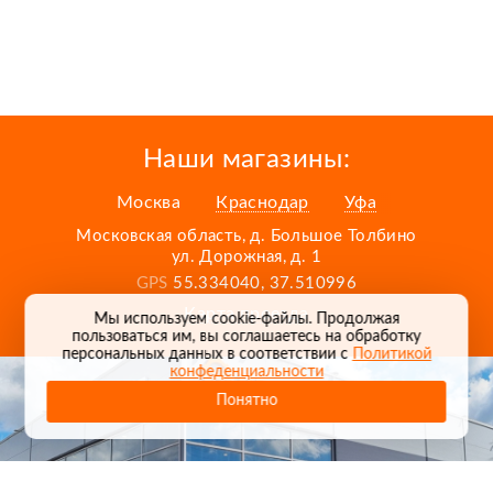
Наши магазины:
Москва
Краснодар
Уфа
Московская область, д. Большое Толбино
ул. Дорожная, д. 1
GPS
55.334040, 37.510996
Карта проезда
Мы используем cookie-файлы. Продолжая
пользоваться им, вы соглашаетесь на обработку
персональных данных в соответствии с
Политикой
конфеденциальности
Понятно