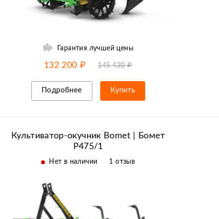
Гарантия лучшей цены
-10% от цены
до
08.08
132 200 ₽
145 420 ₽
Подробнее
Купить
Рассрочка/кредит
Культиватор-окучник Bomet | Бомет
P475/1
Нет в наличии
1 отзыв