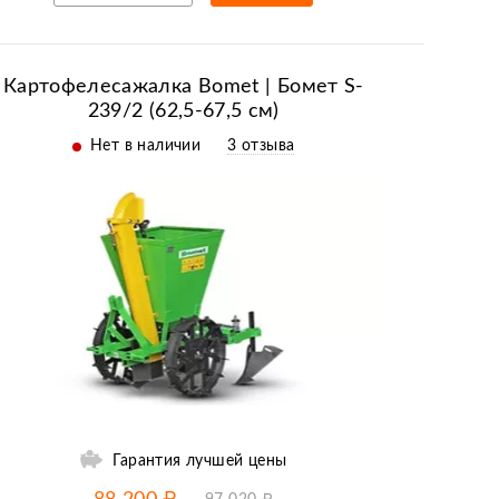
Рассрочка/кредит
Картофелесажалка Bomet | Бомет S-
239/2 (62,5-67,5 см)
Нет в наличии
3 отзыва
Гарантия лучшей цены
-10% от цены
до
08.08