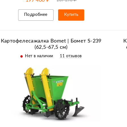
197 400 ₽
207 270 ₽
Подробнее
Купить
Рассрочка/кредит
Картофелесажалка Bomet | Бомет S-239
К
(62,5-67,5 см)
Нет в наличии
11 отзывов