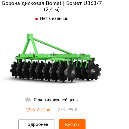
Борона дисковая Bomet | Бомет U363/7
(2,4 м)
Нет в наличии
Гарантия лучшей цены
-7% от цены
до
10.08
255 700 ₽
273 599 ₽
Подробнее
Купить