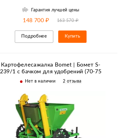
Гарантия лучшей цены
-10% от цены
до
08.08
148 700 ₽
163 570 ₽
Подробнее
Купить
Рассрочка/кредит
Картофелесажалка Bomet | Бомет S-
239/1 с бачком для удобрений (70-75
см)
Нет в наличии
2 отзыва