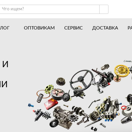
ОПТОВИКАМ
СЕРВИС
ДОСТАВКА
Р
АЛОГ
ракторы и минитракторы
Часто задаваемые вопросы
отоблоки
Почему покупают у нас
авесное оборудование для тракторов
История
 И
авесное оборудование для мотоблоков
Наши награды
ИИ
вигатели
Новости
рицепы
Полезные статьи
апчасти
Отзывы
Вакансии
Гарантия лучшей цены