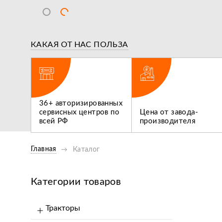
КАКАЯ ОТ НАС ПОЛЬЗА
ВИДЕООБЗОР
ВИДЕООБ
ги,
Обзор Опрыскивателей
36+ авторизированных
 не
Flagman 300/1 И Flagman
сервисных центров по
Цена от завода-
Нам нуж
400/1
всей РФ
производителя
трактор
Главная
Каталог
Категории товаров
Тракторы