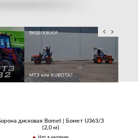
ВИДЕООБЗОР
ВИДЕО
Служба выездного
Лучшие условия по
сервиса действующая
Беспл
кредиту и лизингу
МТЗ или KUBOTA?
по всей РФ
Откры
течен
Борона дисковая Bomet | Бомет U363/3
(2,0 м)
Нет в наличии