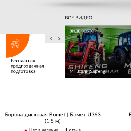
Видео
ВСЕ ВИДЕО
ЗОР
ВИДЕООБЗОР
Бесплатная
Льготное
ен коммунальный
предпродажная
послегарантийное
подготовка
МТЗ или Shifeng?
обслуживание
Борона дисковая Bomet | Бомет U363
(1,5 м)
Нет в наличии
1 отзыв