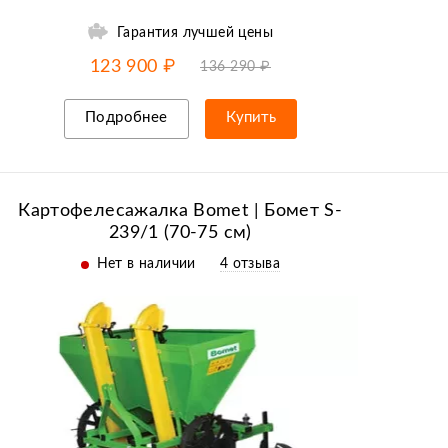
Гарантия лучшей цены
-10% от цены
до
08.08
123 900 ₽
136 290 ₽
Подробнее
Купить
Рассрочка/кредит
Картофелесажалка Bomet | Бомет S-
239/1 (70-75 см)
Нет в наличии
4 отзыва