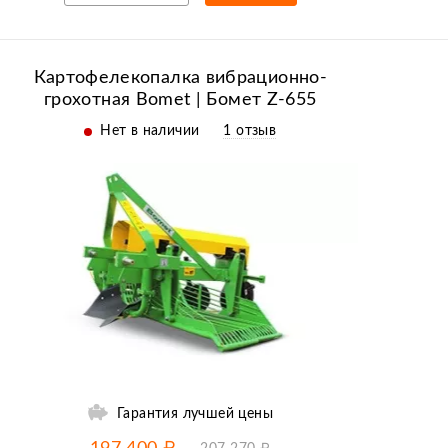
Рассрочка/кредит
Картофелекопалка вибрационно-
грохотная Bomet | Бомет Z-655
Нет в наличии
1 отзыв
Гарантия лучшей цены
-5% от цены
до
09.08