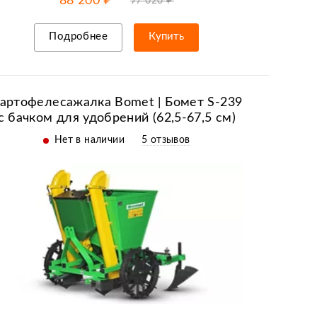
88 200 ₽
97 020 ₽
Подробнее
Купить
Рассрочка/кредит
артофелесажалка Bomet | Бомет S-239
с бачком для удобрений (62,5-67,5 см)
Нет в наличии
5 отзывов