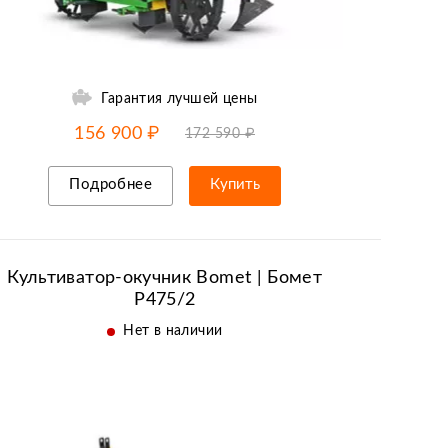
Гарантия лучшей цены
-10% от цены
до
08.08
156 900 ₽
172 590 ₽
Подробнее
Купить
Рассрочка/кредит
Культиватор-окучник Bomet | Бомет
P475/2
Нет в наличии