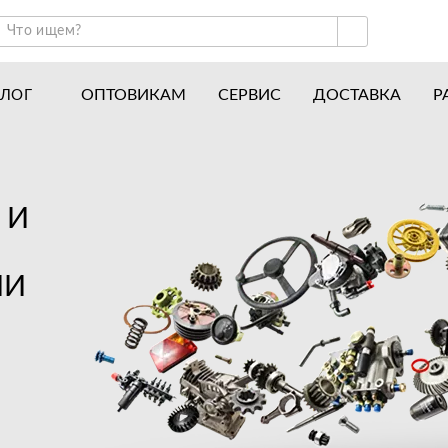
ОПТОВИКАМ
СЕРВИС
ДОСТАВКА
Р
АЛОГ
ракторы и минитракторы
Часто задаваемые вопросы
отоблоки
Почему покупают у нас
авесное оборудование для тракторов
История
 И
авесное оборудование для мотоблоков
Наши награды
ИИ
вигатели
Новости
рицепы
Полезные статьи
апчасти
Отзывы
Вакансии
Гарантия лучшей цены