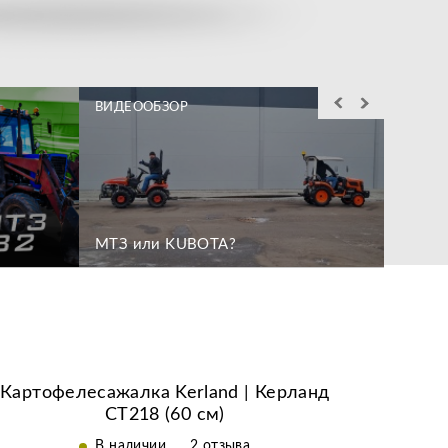
ВИДЕООБЗОР
ВИДЕО
Служба выездного
Лучшие условия по
сервиса действующая
Беспл
кредиту и лизингу
МТЗ или KUBOTA?
по всей РФ
Откры
течен
Картофелесажалка Kerland | Керланд
СТ218 (60 см)
В наличии
2 отзыва