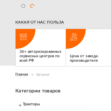
КАКАЯ ОТ НАС ПОЛЬЗА
ВИДЕООБЗОР
ВИДЕООБ
ги,
Обзор Опрыскивателей
36+ авторизированных
 не
Flagman 300/1 И Flagman
сервисных центров по
Цена от завода-
Нам нуж
400/1
всей РФ
производителя
трактор
Главная
Каталог
Категории товаров
Тракторы