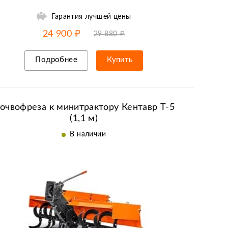
Гарантия лучшей цены
-20% от цены
до
11.08
24 900 ₽
29 880 ₽
Подробнее
Купить
Рассрочка/кредит
очвофреза к минитрактору Кентавр Т-5
(1,1 м)
В наличии