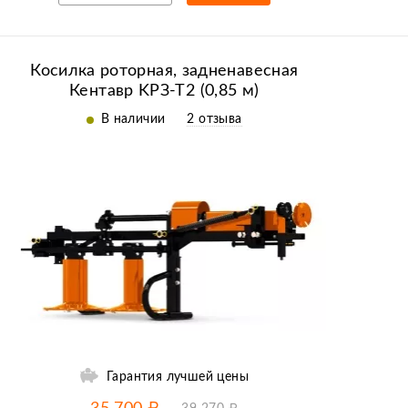
Рассрочка/кредит
Косилка роторная, задненавесная
Кентавр KРЗ-Т2 (0,85 м)
В наличии
2 отзыва
Гарантия лучшей цены
-10% от цены
до
13.08