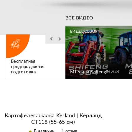
Видео
ВСЕ ВИДЕО
ЗОР
ВИДЕООБЗОР
Бесплатная
Льготное
ен коммунальный
предпродажная
послегарантийное
подготовка
МТЗ или Shifeng?
обслуживание
Картофелесажалка Kerland | Керланд
СТ118 (55-65 см)
В наличии
1 отзыв